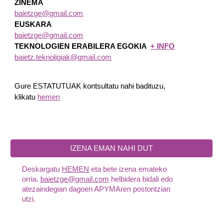
ZINEMA
baietzge@gmail.com
EUSKARA
baietzge@gmail.com
TEKNOLOGIEN ERABILERA EGOKIA
+ INFO
baietz.teknoligiak@gmail.com
Gure ESTATUTUAK kontsultatu nahi badituzu,
klikatu
hemen
IZENA EMAN NAHI DUT
Deskargatu
HEMEN
eta bete izena emateko
orria.
baietzge@gmail.com
helbidera bidali edo
atezaindegian dagoen APYMAren postontzian
utzi.