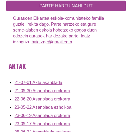
PARTE HARTU NAHI DUT
Gurasoen Elkartea eskola-komunitateko familia
guztiei irekita dago. Parte hartzeko eta gure
seme-alaben eskola hobetzeko gogoa duen
edozein gurasok har dezake parte. Idatz
iezaguzu
baietzge@gmail.com
AKTAK
21-07-01 Akta asanblada
21-09-30 Asanblada orokorra
22-06-20 Asanblada orokorra
23-05-22 Asanblada ezhoikoa
23-06-19 Asanblada orokorra
23-09-17 Asanblada orokorra
25-06-24 Asamblada or
okorr
a