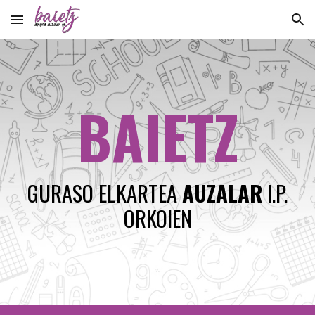
Skip to main content
Skip to navigation
BAIETZ
GURASO ELKARTEA
AUZALAR
I.P.
ORKOIEN