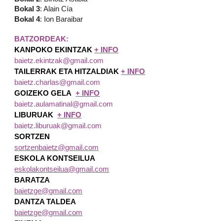
Bokal 3
: Alain Cía
Bokal 4
: Ion Baraibar
BATZORDEAK
:
KANPOKO EKINTZAK
+ INFO
baietz.ekintzak@gmail.com
TAILERRAK ETA HITZALDIAK
+ INFO
baietz.charlas@gmail.com
GOIZEKO GELA
+ INFO
baietz.aulamatinal@gmail.com
LIBURUAK
+ INFO
baietz.liburuak@gmail.com
SORTZEN
sortzenbaietz@gmail.com
ESKOLA KONTSEILUA
eskolakontseilua@gmail.com
BARATZA
baietzge@gmail.com
DANTZA TALDEA
baietzge@gmail.com