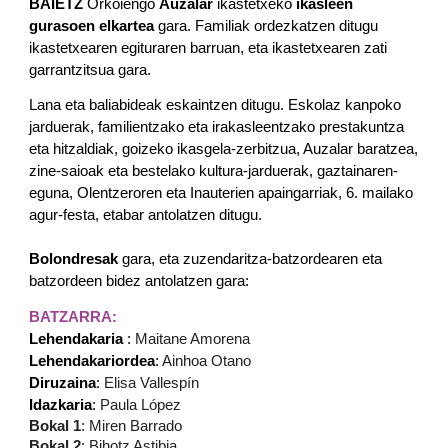
BAIETZ
Orkoiengo
Auzalar
ikastetxeko
ikasleen
gurasoen elkartea
gara. Familiak ordezkatzen ditugu
ikastetxearen egituraren barruan, eta ikastetxearen zati
garrantzitsua gara.
Lana eta baliabideak eskaintzen ditugu. Eskolaz kanpoko
jarduerak, familientzako eta irakasleentzako prestakuntza
eta hitzaldiak, goizeko ikasgela-zerbitzua, Auzalar baratzea,
zine-saioak eta bestelako kultura-jarduerak, gaztainaren-
eguna, Olentzeroren eta Inauterien apaingarriak, 6. mailako
agur-festa, etabar antolatzen ditugu.
Bolondresak
gara, eta zuzendaritza-batzordearen eta
batzordeen bidez antolatzen gara:
BATZARRA
:
Lehendakaria
:
Maitane Amorena
Lehendakariordea
:
Ainhoa Otano
Diruzaina
:
Elisa Vallespín
Idazkaria
:
Paula López
Bokal 1
: Miren Barrado
Bokal 2
: Bihotz Astibia