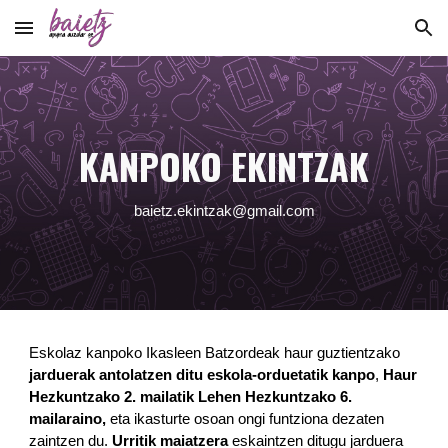
Skip to main content
Skip to navigation
KANPOKO EKINTZAK
baietz.ekintzak@gmail.com
Eskolaz kanpoko Ikasleen Batzordeak haur guztientzako
jarduerak antolatzen ditu eskola-orduetatik kanpo
,
Haur
Hezkuntzako 2. mailatik Lehen Hezkuntzako 6.
mailaraino,
eta ikasturte osoan ongi funtziona dezaten
zaintzen du.
Urritik maiatzera
eskaintzen ditugu jarduera