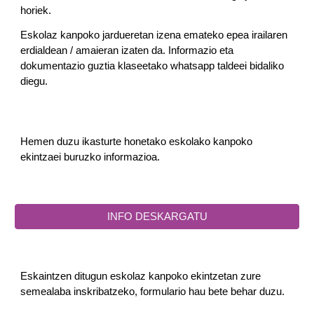
horiek.
Eskolaz kanpoko jardueretan izena emateko epea irailaren
erdialdean / amaieran izaten da. Informazio eta
dokumentazio guztia klaseetako whatsapp taldeei bidaliko
diegu.
Hemen duzu ikasturte honetako eskolako kanpoko
ekintzaei buruzko informazioa.
INFO DESKARGATU
Eskaintzen ditugun eskolaz kanpoko ekintzetan zure
semealaba inskribatzeko, formulario hau bete behar duzu.